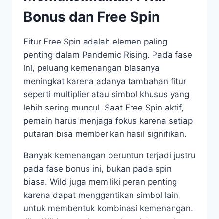
Bonus dan Free Spin
Fitur Free Spin adalah elemen paling
penting dalam Pandemic Rising. Pada fase
ini, peluang kemenangan biasanya
meningkat karena adanya tambahan fitur
seperti multiplier atau simbol khusus yang
lebih sering muncul. Saat Free Spin aktif,
pemain harus menjaga fokus karena setiap
putaran bisa memberikan hasil signifikan.
Banyak kemenangan beruntun terjadi justru
pada fase bonus ini, bukan pada spin
biasa. Wild juga memiliki peran penting
karena dapat menggantikan simbol lain
untuk membentuk kombinasi kemenangan.