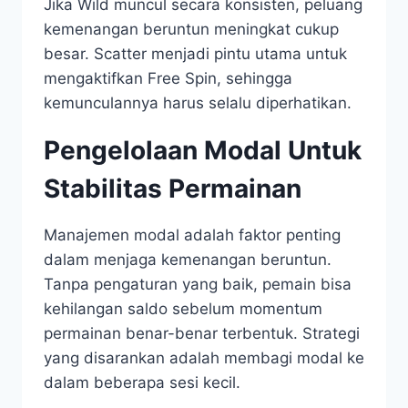
Jika Wild muncul secara konsisten, peluang
kemenangan beruntun meningkat cukup
besar. Scatter menjadi pintu utama untuk
mengaktifkan Free Spin, sehingga
kemunculannya harus selalu diperhatikan.
Pengelolaan Modal Untuk
Stabilitas Permainan
Manajemen modal adalah faktor penting
dalam menjaga kemenangan beruntun.
Tanpa pengaturan yang baik, pemain bisa
kehilangan saldo sebelum momentum
permainan benar-benar terbentuk. Strategi
yang disarankan adalah membagi modal ke
dalam beberapa sesi kecil.