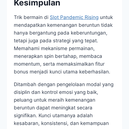
Kesimpulan
Trik bermain di
Slot Pandemic Rising
untuk
mendapatkan kemenangan beruntun tidak
hanya bergantung pada keberuntungan,
tetapi juga pada strategi yang tepat.
Memahami mekanisme permainan,
menerapkan spin bertahap, membaca
momentum, serta memaksimalkan fitur
bonus menjadi kunci utama keberhasilan.
Ditambah dengan pengelolaan modal yang
disiplin dan kontrol emosi yang baik,
peluang untuk meraih kemenangan
beruntun dapat meningkat secara
signifikan. Kunci utamanya adalah
kesabaran, konsistensi, dan kemampuan