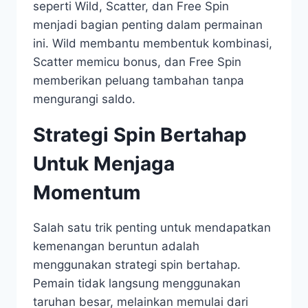
seperti Wild, Scatter, dan Free Spin
menjadi bagian penting dalam permainan
ini. Wild membantu membentuk kombinasi,
Scatter memicu bonus, dan Free Spin
memberikan peluang tambahan tanpa
mengurangi saldo.
Strategi Spin Bertahap
Untuk Menjaga
Momentum
Salah satu trik penting untuk mendapatkan
kemenangan beruntun adalah
menggunakan strategi spin bertahap.
Pemain tidak langsung menggunakan
taruhan besar, melainkan memulai dari