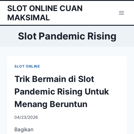
Skip
SLOT ONLINE CUAN
to
MAKSIMAL
content
Slot Pandemic Rising
SLOT ONLINE
Trik Bermain di Slot
Pandemic Rising Untuk
Menang Beruntun
04/23/2026
Bagikan