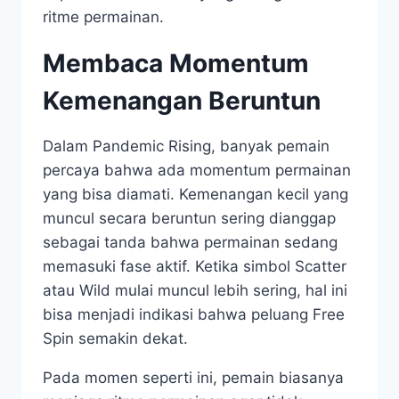
ritme permainan.
Membaca Momentum
Kemenangan Beruntun
Dalam Pandemic Rising, banyak pemain
percaya bahwa ada momentum permainan
yang bisa diamati. Kemenangan kecil yang
muncul secara beruntun sering dianggap
sebagai tanda bahwa permainan sedang
memasuki fase aktif. Ketika simbol Scatter
atau Wild mulai muncul lebih sering, hal ini
bisa menjadi indikasi bahwa peluang Free
Spin semakin dekat.
Pada momen seperti ini, pemain biasanya