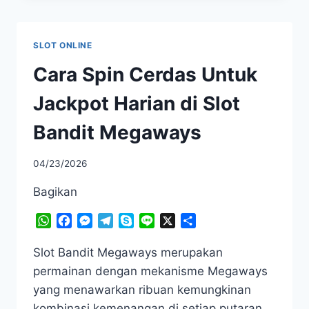
SLOT ONLINE
Cara Spin Cerdas Untuk
Jackpot Harian di Slot
Bandit Megaways
04/23/2026
Bagikan
WhatsApp
Facebook
Messenger
Telegram
Skype
Line
X
Share
Slot Bandit Megaways merupakan
permainan dengan mekanisme Megaways
yang menawarkan ribuan kemungkinan
kombinasi kemenangan di setiap putaran.