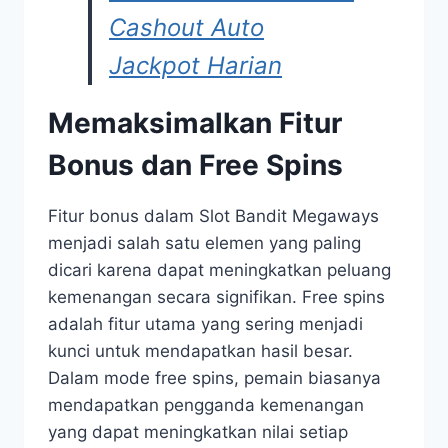
Cashout Auto
Jackpot Harian
Memaksimalkan Fitur
Bonus dan Free Spins
Fitur bonus dalam Slot Bandit Megaways
menjadi salah satu elemen yang paling
dicari karena dapat meningkatkan peluang
kemenangan secara signifikan. Free spins
adalah fitur utama yang sering menjadi
kunci untuk mendapatkan hasil besar.
Dalam mode free spins, pemain biasanya
mendapatkan pengganda kemenangan
yang dapat meningkatkan nilai setiap