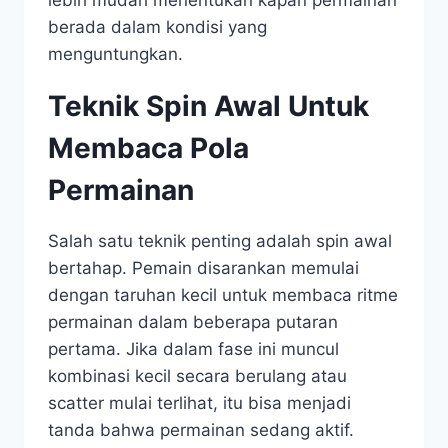
lebih mudah menentukan kapan permainan
berada dalam kondisi yang
menguntungkan.
Teknik Spin Awal Untuk
Membaca Pola
Permainan
Salah satu teknik penting adalah spin awal
bertahap. Pemain disarankan memulai
dengan taruhan kecil untuk membaca ritme
permainan dalam beberapa putaran
pertama. Jika dalam fase ini muncul
kombinasi kecil secara berulang atau
scatter mulai terlihat, itu bisa menjadi
tanda bahwa permainan sedang aktif.