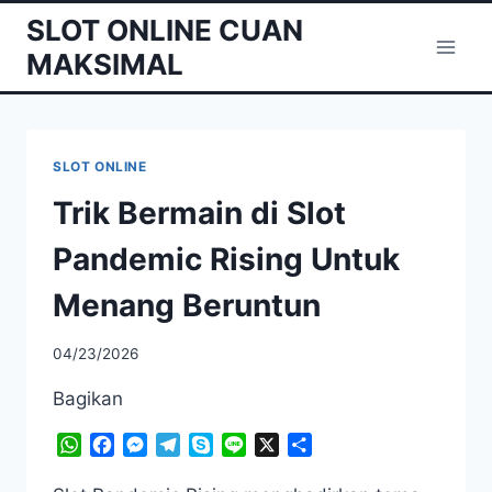
Skip
SLOT ONLINE CUAN
to
MAKSIMAL
content
SLOT ONLINE
Trik Bermain di Slot
Pandemic Rising Untuk
Menang Beruntun
04/23/2026
Bagikan
WhatsApp
Facebook
Messenger
Telegram
Skype
Line
X
Share