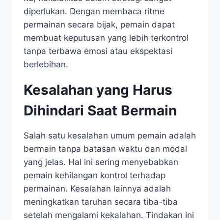
diperlukan. Dengan membaca ritme
permainan secara bijak, pemain dapat
membuat keputusan yang lebih terkontrol
tanpa terbawa emosi atau ekspektasi
berlebihan.
Kesalahan yang Harus
Dihindari Saat Bermain
Salah satu kesalahan umum pemain adalah
bermain tanpa batasan waktu dan modal
yang jelas. Hal ini sering menyebabkan
pemain kehilangan kontrol terhadap
permainan. Kesalahan lainnya adalah
meningkatkan taruhan secara tiba-tiba
setelah mengalami kekalahan. Tindakan ini