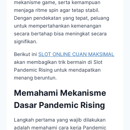
mekanisme game, serta kemampuan
menjaga ritme spin agar tetap stabil.
Dengan pendekatan yang tepat, peluang
untuk mempertahankan kemenangan
secara bertahap bisa meningkat secara
signifikan.
Berikut ini
SLOT ONLINE CUAN MAKSIMAL
akan membagikan trik bermain di Slot
Pandemic Rising untuk mendapatkan
menang beruntun.
Memahami Mekanisme
Dasar Pandemic Rising
Langkah pertama yang wajib dilakukan
adalah memahami cara kerja Pandemic