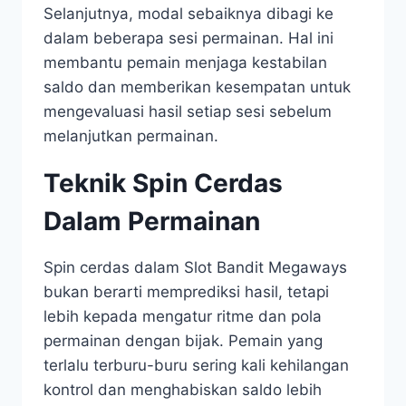
Selanjutnya, modal sebaiknya dibagi ke
dalam beberapa sesi permainan. Hal ini
membantu pemain menjaga kestabilan
saldo dan memberikan kesempatan untuk
mengevaluasi hasil setiap sesi sebelum
melanjutkan permainan.
Teknik Spin Cerdas
Dalam Permainan
Spin cerdas dalam Slot Bandit Megaways
bukan berarti memprediksi hasil, tetapi
lebih kepada mengatur ritme dan pola
permainan dengan bijak. Pemain yang
terlalu terburu-buru sering kali kehilangan
kontrol dan menghabiskan saldo lebih