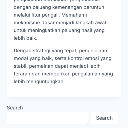
dengan peluang kemenangan beruntun
melalui fitur pengali. Memahami
mekanisme dasar menjadi langkah awal
untuk meningkatkan peluang hasil yang
lebih baik.
Dengan strategi yang tepat, pengelolaan
modal yang baik, serta kontrol emosi yang
stabil, permainan dapat menjadi lebih
terarah dan memberikan pengalaman yang
lebih menguntungkan.
Search
Search