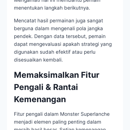
Mengamati hal ini membantu pemain
menentukan langkah berikutnya.
Mencatat hasil permainan juga sangat
berguna dalam mengenali pola jangka
pendek. Dengan data tersebut, pemain
dapat mengevaluasi apakah strategi yang
digunakan sudah efektif atau perlu
disesuaikan kembali.
Memaksimalkan Fitur
Pengali & Rantai
Kemenangan
Fitur pengali dalam Monster Superlanche
menjadi elemen paling penting dalam
meraih hasil besar. Setiap kemenangan