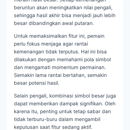
beruntun akan meningkatkan nilai pengali,
sehingga hasil akhir bisa menjadi jauh lebih
besar dibandingkan awal putaran.
Untuk memaksimalkan fitur ini, pemain
perlu fokus menjaga agar rantai
kemenangan tidak terputus. Hal ini bisa
dilakukan dengan memahami pola simbol
dan mengamati momentum permainan.
Semakin lama rantai bertahan, semakin
besar potensi hasil.
Selain pengali, kombinasi simbol besar juga
dapat memberikan dampak signifikan. Oleh
karena itu, penting untuk tetap sabar dan
tidak terburu-buru dalam mengambil
keputusan saat fitur sedang aktif.