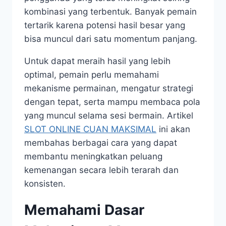
kombinasi yang terbentuk. Banyak pemain
tertarik karena potensi hasil besar yang
bisa muncul dari satu momentum panjang.
Untuk dapat meraih hasil yang lebih
optimal, pemain perlu memahami
mekanisme permainan, mengatur strategi
dengan tepat, serta mampu membaca pola
yang muncul selama sesi bermain. Artikel
SLOT ONLINE CUAN MAKSIMAL
ini akan
membahas berbagai cara yang dapat
membantu meningkatkan peluang
kemenangan secara lebih terarah dan
konsisten.
Memahami Dasar