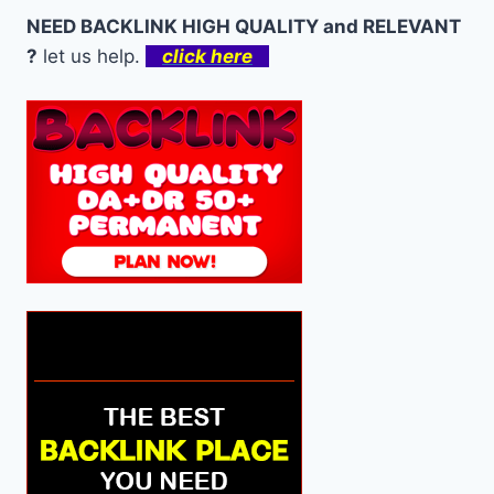
NEED BACKLINK HIGH QUALITY and RELEVANT
?
let us help.
click here