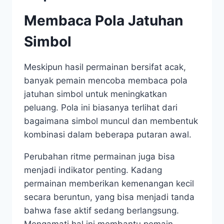
Membaca Pola Jatuhan
Simbol
Meskipun hasil permainan bersifat acak,
banyak pemain mencoba membaca pola
jatuhan simbol untuk meningkatkan
peluang. Pola ini biasanya terlihat dari
bagaimana simbol muncul dan membentuk
kombinasi dalam beberapa putaran awal.
Perubahan ritme permainan juga bisa
menjadi indikator penting. Kadang
permainan memberikan kemenangan kecil
secara beruntun, yang bisa menjadi tanda
bahwa fase aktif sedang berlangsung.