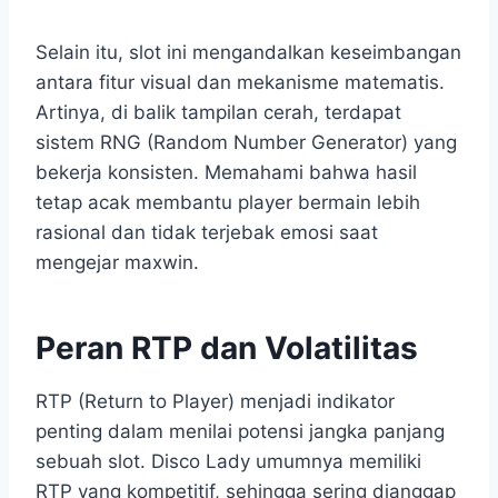
Selain itu, slot ini mengandalkan keseimbangan
antara fitur visual dan mekanisme matematis.
Artinya, di balik tampilan cerah, terdapat
sistem RNG (Random Number Generator) yang
bekerja konsisten. Memahami bahwa hasil
tetap acak membantu player bermain lebih
rasional dan tidak terjebak emosi saat
mengejar maxwin.
Peran RTP dan Volatilitas
RTP (Return to Player) menjadi indikator
penting dalam menilai potensi jangka panjang
sebuah slot. Disco Lady umumnya memiliki
RTP yang kompetitif, sehingga sering dianggap