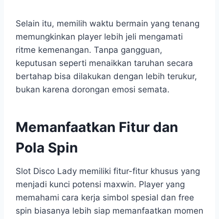
Selain itu, memilih waktu bermain yang tenang
memungkinkan player lebih jeli mengamati
ritme kemenangan. Tanpa gangguan,
keputusan seperti menaikkan taruhan secara
bertahap bisa dilakukan dengan lebih terukur,
bukan karena dorongan emosi semata.
Memanfaatkan Fitur dan
Pola Spin
Slot Disco Lady memiliki fitur-fitur khusus yang
menjadi kunci potensi maxwin. Player yang
memahami cara kerja simbol spesial dan free
spin biasanya lebih siap memanfaatkan momen