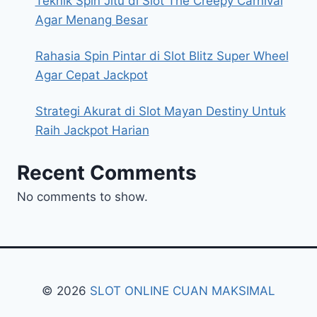
Teknik Spin Jitu di Slot The Creepy Carnival
Agar Menang Besar
Rahasia Spin Pintar di Slot Blitz Super Wheel
Agar Cepat Jackpot
Strategi Akurat di Slot Mayan Destiny Untuk
Raih Jackpot Harian
Recent Comments
No comments to show.
© 2026
SLOT ONLINE CUAN MAKSIMAL