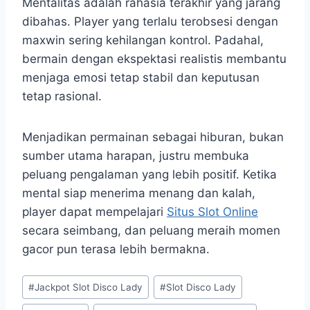
Mentalitas adalah rahasia terakhir yang jarang
dibahas. Player yang terlalu terobsesi dengan
maxwin sering kehilangan kontrol. Padahal,
bermain dengan ekspektasi realistis membantu
menjaga emosi tetap stabil dan keputusan
tetap rasional.
Menjadikan permainan sebagai hiburan, bukan
sumber utama harapan, justru membuka
peluang pengalaman yang lebih positif. Ketika
mental siap menerima menang dan kalah,
player dapat mempelajari
Situs Slot Online
secara seimbang, dan peluang meraih momen
gacor pun terasa lebih bermakna.
Post
#
Jackpot Slot Disco Lady
#
Slot Disco Lady
Tags: