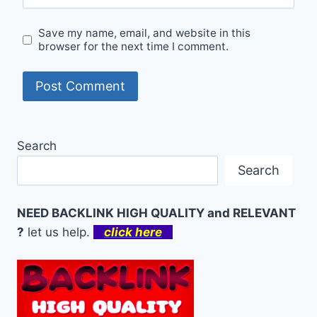
Save my name, email, and website in this
browser for the next time I comment.
Search
Search
NEED BACKLINK HIGH QUALITY and RELEVANT
?
let us help.
click here