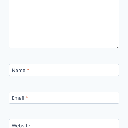
Name
*
Email
*
Website