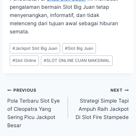
pengalaman bermain Slot Big Juan tetap
menyenangkan, informatif, dan tidak
melenceng dari tujuan awal sebagai hiburan
semata.
Post
#
Jackpot Slot Big Juan
#
Slot Big Juan
Tags:
#
Slot Online
#
SLOT ONLINE CUAN MAKSIMAL
Post
PREVIOUS
NEXT
Pola Terbaru Slot Eye
Strategi Simple Tapi
navigation
of Cleopatra Yang
Ampuh Raih Jackpot
Sering Picu Jackpot
Di Slot Fire Stampede
Besar