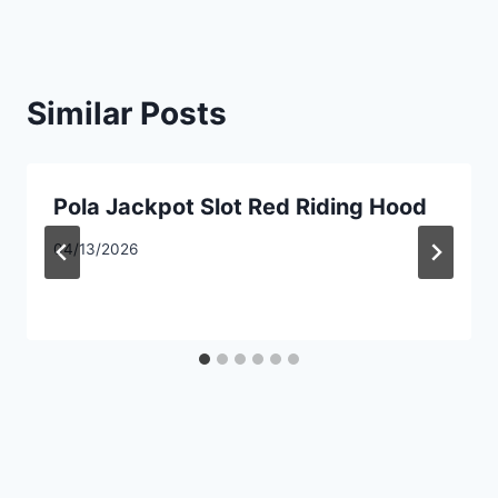
Similar Posts
Pola Jackpot Slot Red Riding Hood
04/13/2026