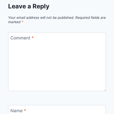
Leave a Reply
Your email address will not be published.
Required fields are
marked
*
Comment
*
Name
*