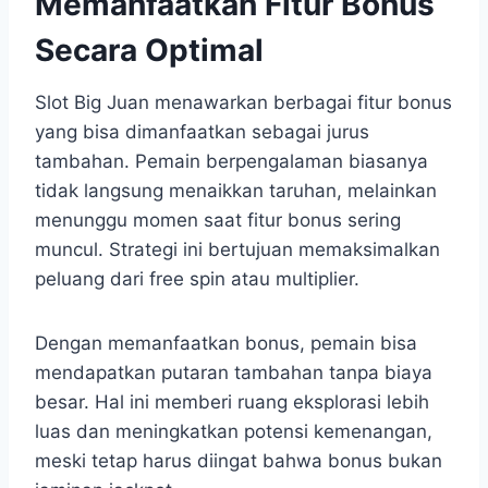
Memanfaatkan Fitur Bonus
Secara Optimal
Slot Big Juan menawarkan berbagai fitur bonus
yang bisa dimanfaatkan sebagai jurus
tambahan. Pemain berpengalaman biasanya
tidak langsung menaikkan taruhan, melainkan
menunggu momen saat fitur bonus sering
muncul. Strategi ini bertujuan memaksimalkan
peluang dari free spin atau multiplier.
Dengan memanfaatkan bonus, pemain bisa
mendapatkan putaran tambahan tanpa biaya
besar. Hal ini memberi ruang eksplorasi lebih
luas dan meningkatkan potensi kemenangan,
meski tetap harus diingat bahwa bonus bukan