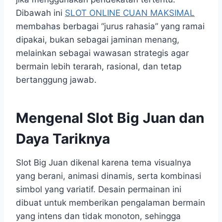
Dibawah ini
SLOT ONLINE CUAN MAKSIMAL
membahas berbagai “jurus rahasia” yang ramai
dipakai, bukan sebagai jaminan menang,
melainkan sebagai wawasan strategis agar
bermain lebih terarah, rasional, dan tetap
bertanggung jawab.
Mengenal Slot Big Juan dan
Daya Tariknya
Slot Big Juan dikenal karena tema visualnya
yang berani, animasi dinamis, serta kombinasi
simbol yang variatif. Desain permainan ini
dibuat untuk memberikan pengalaman bermain
yang intens dan tidak monoton, sehingga