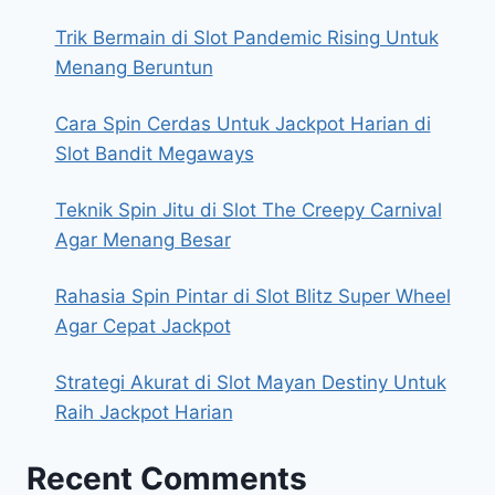
Trik Bermain di Slot Pandemic Rising Untuk
Menang Beruntun
Cara Spin Cerdas Untuk Jackpot Harian di
Slot Bandit Megaways
Teknik Spin Jitu di Slot The Creepy Carnival
Agar Menang Besar
Rahasia Spin Pintar di Slot Blitz Super Wheel
Agar Cepat Jackpot
Strategi Akurat di Slot Mayan Destiny Untuk
Raih Jackpot Harian
Recent Comments