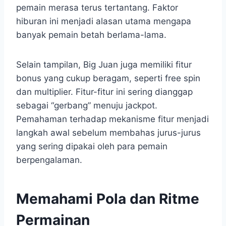
pemain merasa terus tertantang. Faktor
hiburan ini menjadi alasan utama mengapa
banyak pemain betah berlama-lama.
Selain tampilan, Big Juan juga memiliki fitur
bonus yang cukup beragam, seperti free spin
dan multiplier. Fitur-fitur ini sering dianggap
sebagai “gerbang” menuju jackpot.
Pemahaman terhadap mekanisme fitur menjadi
langkah awal sebelum membahas jurus-jurus
yang sering dipakai oleh para pemain
berpengalaman.
Memahami Pola dan Ritme
Permainan