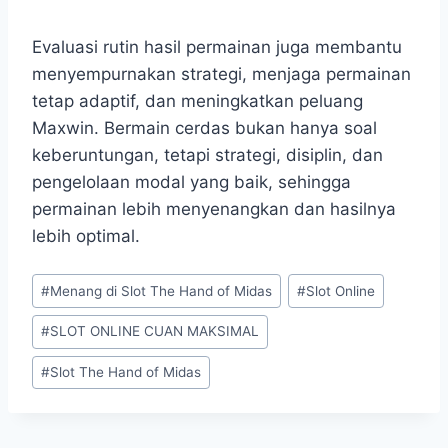
Evaluasi rutin hasil permainan juga membantu
menyempurnakan strategi, menjaga permainan
tetap adaptif, dan meningkatkan peluang
Maxwin. Bermain cerdas bukan hanya soal
keberuntungan, tetapi strategi, disiplin, dan
pengelolaan modal yang baik, sehingga
permainan lebih menyenangkan dan hasilnya
lebih optimal.
Post
#
Menang di Slot The Hand of Midas
#
Slot Online
Tags:
#
SLOT ONLINE CUAN MAKSIMAL
#
Slot The Hand of Midas