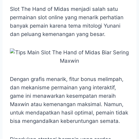
h
a
e
e
k
i
h
a
c
s
l
y
n
a
Slot The Hand of Midas menjadi salah satu
t
e
s
e
p
e
r
permainan slot online yang menarik perhatian
s
b
e
g
e
e
banyak pemain karena tema mitologi Yunani
A
o
n
r
dan peluang kemenangan yang besar.
p
o
g
a
p
k
e
m
r
Dengan grafis menarik, fitur bonus melimpah,
dan mekanisme permainan yang interaktif,
game ini menawarkan kesempatan meraih
Maxwin atau kemenangan maksimal. Namun,
untuk mendapatkan hasil optimal, pemain tidak
bisa mengandalkan keberuntungan semata.