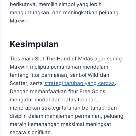
berikutnya, memilih simbol yang lebih
menguntungkan, dan meningkatkan peluang
Maxwin.
Kesimpulan
Tips main Slot The Hand of Midas agar sering
Maxwin meliputi pemahaman mendalam
tentang fitur permainan, simbol Wild dan
Scatter, serta
strategi taruhan yang cerdas
.
Dengan memanfaatkan fitur Free Spins,
mengatur modal dan batas taruhan,
menerapkan strategi taruhan bertahap, dan
disiplin dalam manajemen permainan, peluang
meraih kemenangan maksimal meningkat
secara signifikan.