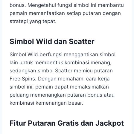
bonus. Mengetahui fungsi simbol ini membantu
pemain memanfaatkan setiap putaran dengan
strategi yang tepat.
Simbol Wild dan Scatter
Simbol Wild berfungsi menggantikan simbol
lain untuk membentuk kombinasi menang,
sedangkan simbol Scatter memicu putaran
Free Spins. Dengan memahami cara kerja
simbol ini, pemain dapat memaksimalkan
peluang memenangkan putaran bonus atau
kombinasi kemenangan besar.
Fitur Putaran Gratis dan Jackpot