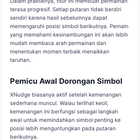
Dalam praktiknya, fitur ini membuat permainan
terasa progresif. Setiap putaran tidak berdiri
sendiri karena hasil sebelumnya dapat
memengaruhi posisi simbol berikutnya. Pemain
yang memahami kesinambungan ini akan lebih
mudah membaca arah permainan dan
menentukan momen terbaik menaikkan
taruhan.
Pemicu Awal Dorongan Simbol
XNudge biasanya aktif setelah kemenangan
sederhana muncul. Walau terlihat kecil,
kemenangan ini berfungsi sebagai langkah
awal untuk memindahkan simbol penting ke
posisi lebih menguntungkan pada putaran
berikutnya.