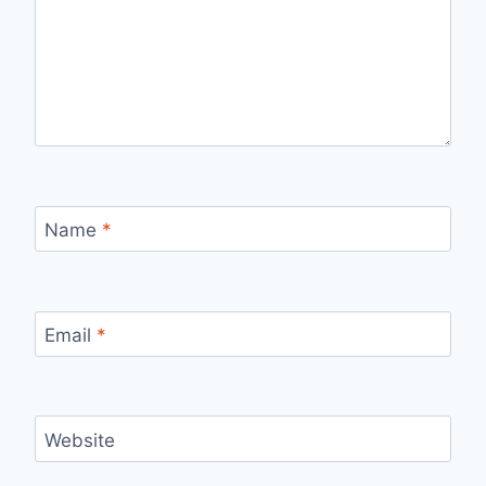
Name
*
Email
*
Website