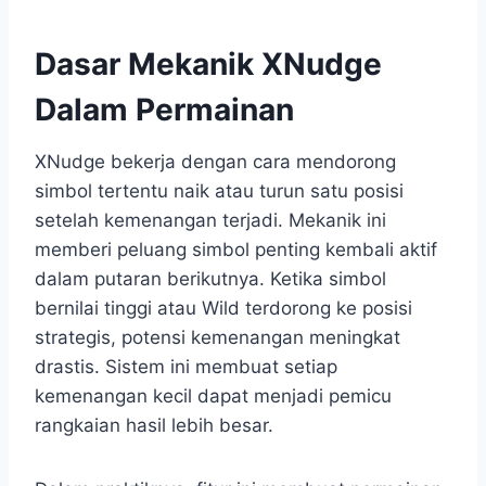
Dasar Mekanik XNudge
Dalam Permainan
XNudge bekerja dengan cara mendorong
simbol tertentu naik atau turun satu posisi
setelah kemenangan terjadi. Mekanik ini
memberi peluang simbol penting kembali aktif
dalam putaran berikutnya. Ketika simbol
bernilai tinggi atau Wild terdorong ke posisi
strategis, potensi kemenangan meningkat
drastis. Sistem ini membuat setiap
kemenangan kecil dapat menjadi pemicu
rangkaian hasil lebih besar.