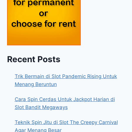
Recent Posts
Trik Bermain di Slot Pandemic Rising Untuk
Menang Beruntun
Cara Spin Cerdas Untuk Jackpot Harian di
Slot Bandit Megaways
Teknik Spin Jitu di Slot The Creepy Carnival
Agar Menang Besar