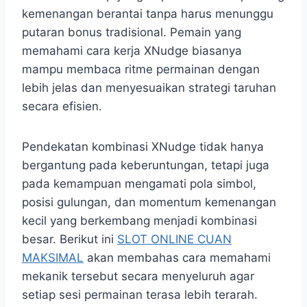
kemenangan berantai tanpa harus menunggu
putaran bonus tradisional. Pemain yang
memahami cara kerja XNudge biasanya
mampu membaca ritme permainan dengan
lebih jelas dan menyesuaikan strategi taruhan
secara efisien.
Pendekatan kombinasi XNudge tidak hanya
bergantung pada keberuntungan, tetapi juga
pada kemampuan mengamati pola simbol,
posisi gulungan, dan momentum kemenangan
kecil yang berkembang menjadi kombinasi
besar. Berikut ini
SLOT ONLINE CUAN
MAKSIMAL
akan membahas cara memahami
mekanik tersebut secara menyeluruh agar
setiap sesi permainan terasa lebih terarah.