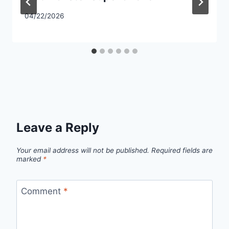
04/22/2026
Leave a Reply
Your email address will not be published.
Required fields are
marked
*
Comment
*