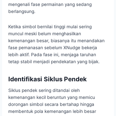
mengenali fase permainan yang sedang
berlangsung.
Ketika simbol bernilai tinggi mulai sering
muncul meski belum menghasilkan
kemenangan besar, biasanya itu menandakan
fase pemanasan sebelum XNudge bekerja
lebih aktif. Pada fase ini, menjaga taruhan
tetap stabil menjadi pendekatan yang bijak.
Identifikasi Siklus Pendek
Siklus pendek sering ditandai oleh
kemenangan kecil beruntun yang memicu
dorongan simbol secara bertahap hingga
membentuk pola kemenangan lebih besar