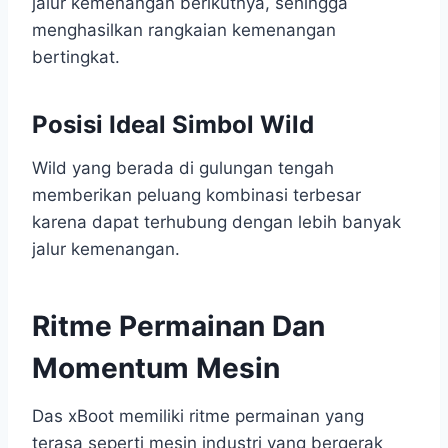
jalur kemenangan berikutnya, sehingga
menghasilkan rangkaian kemenangan
bertingkat.
Posisi Ideal Simbol Wild
Wild yang berada di gulungan tengah
memberikan peluang kombinasi terbesar
karena dapat terhubung dengan lebih banyak
jalur kemenangan.
Ritme Permainan Dan
Momentum Mesin
Das xBoot memiliki ritme permainan yang
terasa seperti mesin industri yang bergerak