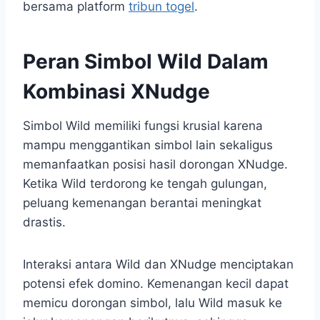
bersama platform
tribun togel
.
Peran Simbol Wild Dalam
Kombinasi XNudge
Simbol Wild memiliki fungsi krusial karena
mampu menggantikan simbol lain sekaligus
memanfaatkan posisi hasil dorongan XNudge.
Ketika Wild terdorong ke tengah gulungan,
peluang kemenangan berantai meningkat
drastis.
Interaksi antara Wild dan XNudge menciptakan
potensi efek domino. Kemenangan kecil dapat
memicu dorongan simbol, lalu Wild masuk ke