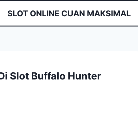
SLOT ONLINE CUAN MAKSIMAL
Di Slot Buffalo Hunter