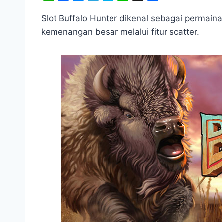
h
a
e
e
k
i
h
a
c
s
l
y
n
a
Slot Buffalo Hunter dikenal sebagai permain
t
e
s
e
p
e
r
kemenangan besar melalui fitur scatter.
s
b
e
g
e
e
A
o
n
r
p
o
g
a
p
k
e
m
r