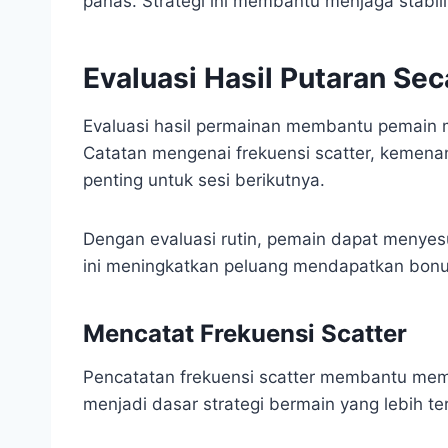
panas. Strategi ini membantu menjaga stabili
Evaluasi Hasil Putaran Se
Evaluasi hasil permainan membantu pemain m
Catatan mengenai frekuensi scatter, kemenan
penting untuk sesi berikutnya.
Dengan evaluasi rutin, pemain dapat menyes
ini meningkatkan peluang mendapatkan bonu
Mencatat Frekuensi Scatter
Pencatatan frekuensi scatter membantu memp
menjadi dasar strategi bermain yang lebih te