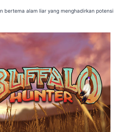
an bertema alam liar yang menghadirkan potensi