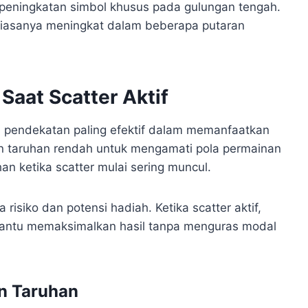
i peningkatan simbol khusus pada gulungan tengah.
s biasanya meningkat dalam beberapa putaran
Saat Scatter Aktif
tu pendekatan paling efektif dalam memanfaatkan
n taruhan rendah untuk mengamati pola permainan
n ketika scatter mulai sering muncul.
isiko dan potensi hadiah. Ketika scatter aktif,
bantu memaksimalkan hasil tanpa menguras modal
n Taruhan